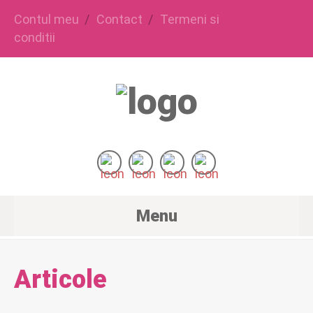
Contul meu
Contact
Termeni si
conditii
Menu
Articole