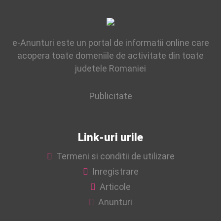
geamurile de la intrare in incinta blocului; Curatat lift
Spalat si dezinfectat zona ghenelor Scos pubele Adunat
[…]
e-Anunturi este un portal de informatii online care
acopera toate domeniile de activitate din toate
judetele Romaniei
Publicitate
Link-uri urile
Termeni si conditii de utilizare
Inregistrare
Articole
Anunturi