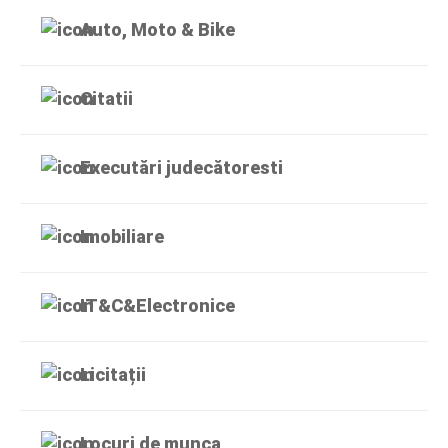
Auto, Moto & Bike
Citatii
Executări judecătoresti
Imobiliare
IT&C&Electronice
Licitații
Locuri de munca