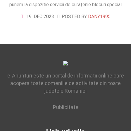
punem la dispozitie servicii de curățenie blocuri special
organizate pentru a servi interesului generat de către
19. DEC 2023
POSTED BY
DANY1995
proprietari în angajarea unei persoane care să le ofere
scări de bloc curate și în permanență igienizate. Având în
portofoliu proiecte ample desfășurate pe nisa serviciilor
de curățenie blocuri în Timisoara, firma DANISTIR &
MANU SRL va propune costuri reduse pentru performanțe
ridicate! Servicii curățenie blocuri Măturat, spalat casa
scarilor Măturat si spalat intrarile in bloc Măturat aleea de
acces in scarile de bloc Măturat aleea din jurul blocului
e-Anunturi este un portal de informatii online care
Alte activitati specifice unei bune igienizari a imobilului
acopera toate domeniile de activitate din toate
(curatat panza de paianjen,spalarea plintei etc) Sters
judetele Romaniei
balustrade Stergerea de praf a tevilor de gaze; Golirea
scrumierei – cosului de gunoi din fata scarii; Curatarea
Publicitate
presurilor – covoarelor de la intrarea din scara; Se vor
aduna resturile menajere din jurul imobilului Se vor sterge
cutiile postale si contoarele Se vor sterge tocurile usilor