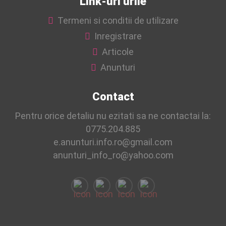
Link-uri urile
de intrare in apartamentele locatarilor Se vor sterge
geamurile de la intrare in incinta blocului; Curatat lift
Termeni si conditii de utilizare
Spalat si dezinfectat zona ghenelor Scos pubele Adunat
Inregistrare
[…]
Articole
Anunturi
Contact
Pentru orice detaliu nu ezitati sa ne contactai la:
0775.204.885
e.anunturi.info.ro@gmail.com
anunturi_info_ro@yahoo.com